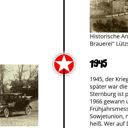
Historische Ans
Brauerei" Lüt
1945
1945, der Krie
später war die
Sternburg ist p
1966 gewann u
Frühjahrsmesse
Sowjetunion, 
heiß. Wer auf 