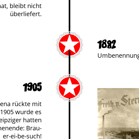
t, bleibt nicht
überliefert.
1882
Umbenennung i
1905
ena rückte mit
. 1905 wurde es
eipziger hatten
chenende: Brau-
er-ei-be-such!