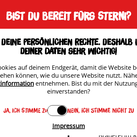
Untermenü anzeigen
Unterme
Bist du bereit fürs Sterni?
BRAUEREI
SORTIMENT
STER
deine persönlichen Rechte. Deshalb 
DIE STERNI HISTORIE
deiner Daten sehr wichtig!
ookies auf deinem Endgerät, damit die Website b
Bier mit Tradition
tehen können, wie du unsere Website nutzt. Näh
information
entnehmen. Bist du mit der Nutzun
einverstanden?
Ja, ich stimme zu
Nein, ich stimme nicht zu
1278
Impressum
Erste urkundl
„Brauerei im R