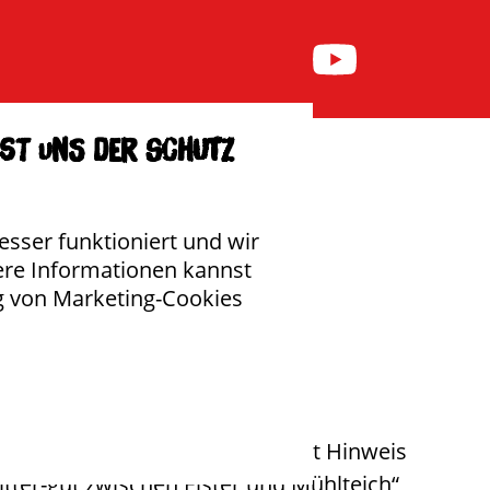
nü anzeigen
Untermenü anzeigen
NIVERSUM
SHOP
ist uns der Schutz
esser funktioniert und wir
ere Informationen kannst
g von Marketing-Cookies
iche Erwähnung Lützschenas mit Hinweis
itter-gut zwischen Elster und Mühlteich“