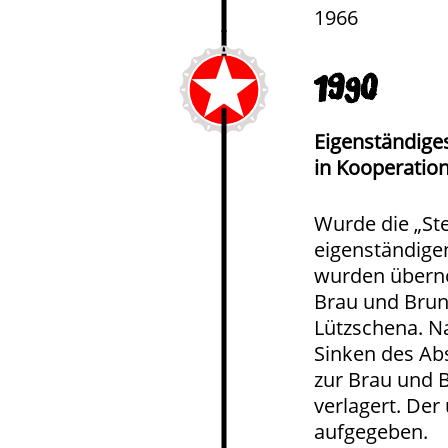
1966
1990
Eigenständige
in Kooperation
Wurde die „St
eigenständige
wurden übern
Brau und Brun
Lützschena. N
Sinken des Abs
zur Brau und 
verlagert. De
aufgegeben.