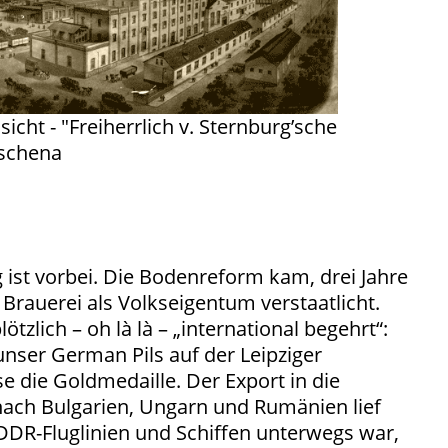
icht - "Freiherrlich v. Sternburg’sche
zschena
g ist vorbei. Die Bodenreform kam, drei Jahre
 Brauerei als Volkseigentum verstaatlicht.
lötzlich – oh là là – „international begehrt“:
nser German Pils auf der Leipziger
 die Goldmedaille. Der Export in die
nach Bulgarien, Ungarn und Rumänien lief
DDR-Fluglinien und Schiffen unterwegs war,