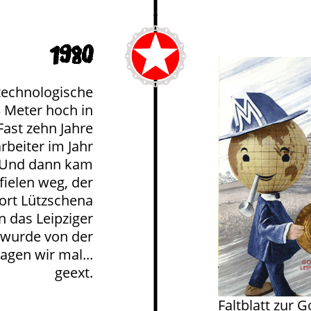
1980
technologische
 Meter hoch in
Fast zehn Jahre
rbeiter im Jahr
. Und dann kam
fielen weg, der
dort Lützschena
 das Leipziger
 wurde von der
gen wir mal...
geext.
Faltblatt zur 