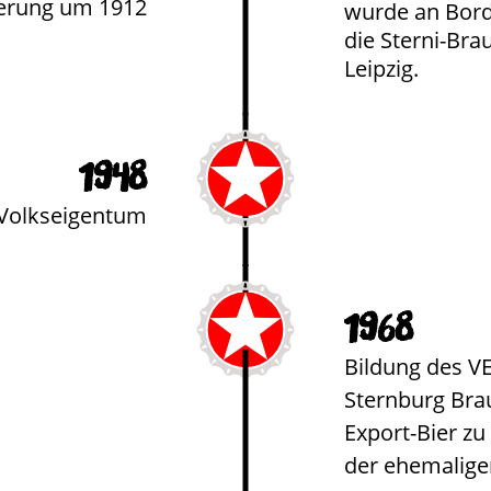
ferung um 1912
wurde an Bord 
die Sterni-Bra
Leipzig.
1948
 Volkseigentum
1968
Bildung des V
Sternburg Brau
Export-Bier z
der ehemalig