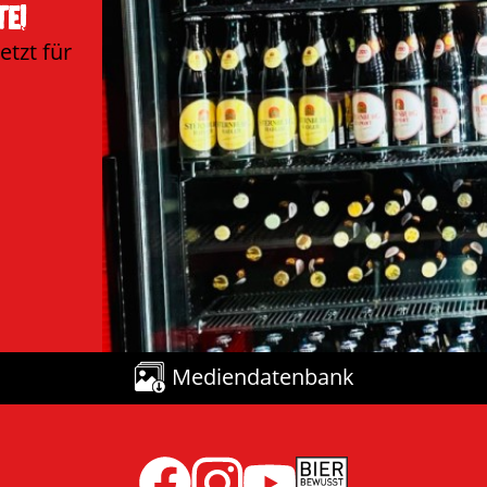
e!
tzt für
Mediendatenbank