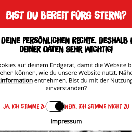
Untermenü anzeigen
Unterme
Bist du bereit fürs Sterni?
BRAUEREI
SORTIMENT
STER
deine persönlichen Rechte. Deshalb 
deiner Daten sehr wichtig!
ookies auf deinem Endgerät, damit die Website b
tehen können, wie du unsere Website nutzt. Näh
information
entnehmen. Bist du mit der Nutzun
einverstanden?
Ja, ich stimme zu
Nein, ich stimme nicht zu
Impressum