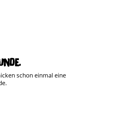
unde.
chicken schon einmal eine
de.