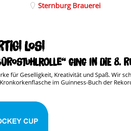
Sternburg Brauerei
tig! Los!
rostuhlrolle“ ging in die 8. R
ke für Geselligkeit, Kreativität und Spaß. Wir s
en Kronkorkenflasche im Guinness-Buch der Rekor