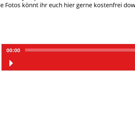
le Fotos könnt ihr euch hier gerne kostenfrei d
V
00:00
i
d
e
o
-
P
l
a
y