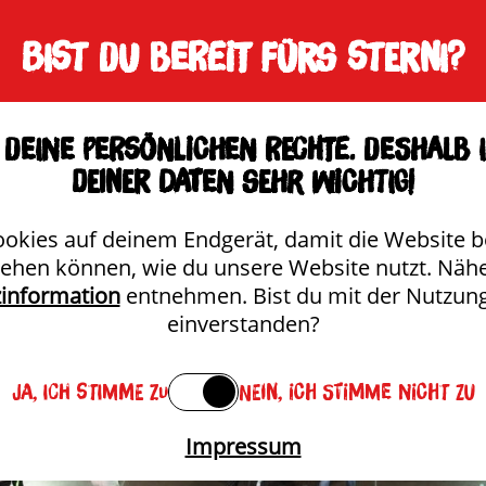
Untermenü anzeigen
Unterme
Bist du bereit fürs Sterni?
BRAUEREI
SORTIMENT
STER
deine persönlichen Rechte. Deshalb 
deiner Daten sehr wichtig!
ookies auf deinem Endgerät, damit die Website b
tehen können, wie du unsere Website nutzt. Näh
information
entnehmen. Bist du mit der Nutzun
einverstanden?
Ja, ich stimme zu
Nein, ich stimme nicht zu
Impressum